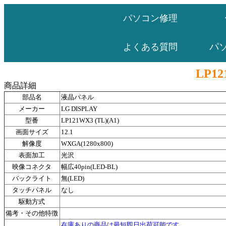
パソコン修理
パ
よくある質問
LP12
商品詳細
部品名
液晶パネル
メーカー
LG DISPLAY
型番
LP121WX3 (TL)(A1)
画面サイズ
12.1
解像度
WXGA(1280x800)
表面加工
光沢
映像コネクタ
幅広40pin(LED-BL)
バックライト
無(LED)
タッチパネル
なし
駆動方式
備考・その他特徴
在庫ありの商品は最短即日出荷可能です。