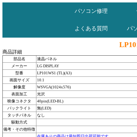
パソコン修理
パ
よくある質問
LP10
商品詳細
部品名
液晶パネル
メーカー
LG DISPLAY
型番
LP101WS1 (TL)(A3)
画面サイズ
10.1
解像度
WSVGA(1024x576)
表面加工
光沢
映像コネクタ
40pin(LED-BL)
バックライト
無(LED)
タッチパネル
なし
駆動方式
備考・その他特徴
在庫ありの商品は最短即日出荷可能です。