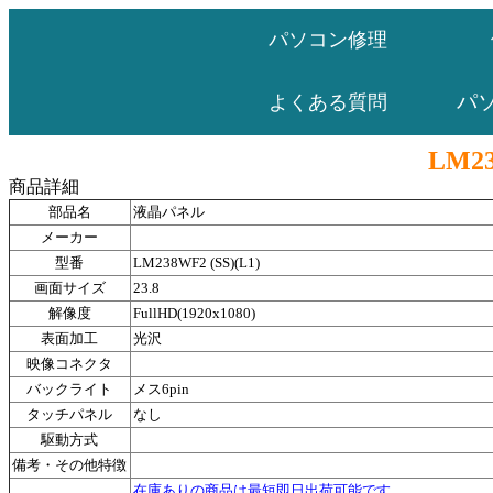
パソコン修理
パ
よくある質問
LM23
商品詳細
部品名
液晶パネル
メーカー
型番
LM238WF2 (SS)(L1)
画面サイズ
23.8
解像度
FullHD(1920x1080)
表面加工
光沢
映像コネクタ
バックライト
メス6pin
タッチパネル
なし
駆動方式
備考・その他特徴
在庫ありの商品は最短即日出荷可能です。