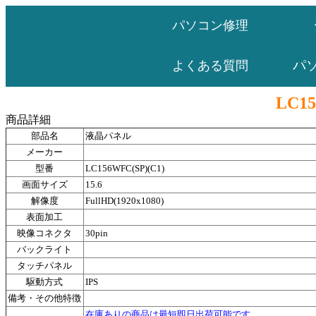
パソコン修理
パ
よくある質問
LC15
商品詳細
部品名
液晶パネル
メーカー
型番
LC156WFC(SP)(C1)
画面サイズ
15.6
解像度
FullHD(1920x1080)
表面加工
映像コネクタ
30pin
バックライト
タッチパネル
駆動方式
IPS
備考・その他特徴
在庫ありの商品は最短即日出荷可能です。