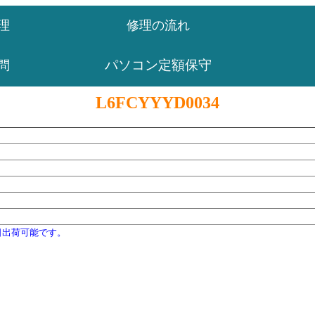
理
修理の流れ
パソコン定額保守
問
L6FCYYYD0034
日出荷可能です。