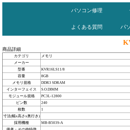
パソコン修理
パ
よくある質問
K
商品詳細
カテゴリ
メモリ
メーカー
型番
KVR16LS11/8
容量
8GB
メモリ規格
DDR3 SDRAM
インターフェイス
S.O.DIMM
モジュール規格
PC3L-12800
ピン数
240
枚数
1
寸法(幅x高さx奥行き)
採用機種
MB-B503S-A
備考・その他特徴