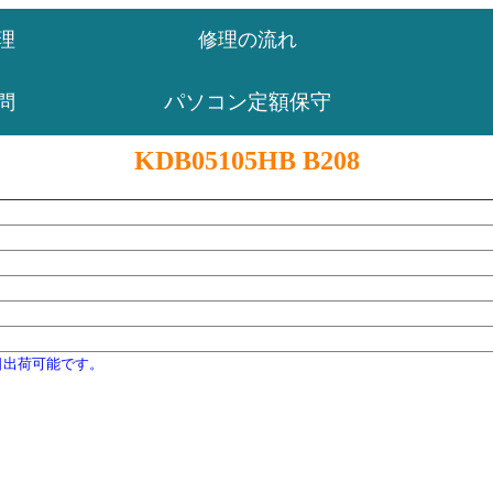
理
修理の流れ
パソコン定額保守
問
KDB05105HB B208
日出荷可能です。