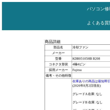
パソコン修
よくある質
商品詳細
部品名
冷却ファン
メーカー
型番
KDB05105HB B208
コネクタ形状
4極4ピン
採用メーカー
Fujitsu
備考・その他特徴
在庫ありの商品は最短即
(2026年8月2日現在)
グレードA 在庫: なし
グレードB 在庫: なし