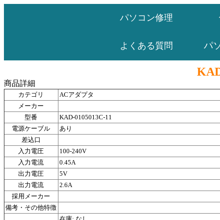
パソコン修理
パ
よくある質問
KAD
商品詳細
カテゴリ
ACアダプタ
メーカー
型番
KAD-0105013C-11
電源ケーブル
あり
差込口
入力電圧
100-240V
入力電流
0.45A
出力電圧
5V
出力電流
2.6A
採用メーカー
備考・その他特徴
在庫: なし