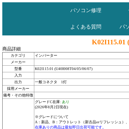
パソコン修理
パ
よくある質問
K02I115.01 
商品詳細
カテゴリ
インバーター
メーカー
型番
K02I115.01 (U40I008T04/05/06/07)
入力
出力
一般コネクタ 1灯
採用メーカー
備考・その他特徴
グレードC在庫:
あり
(2026年8月2日現在)
※グレードについて
A：新品、B：アウトレット（新古品orリフレッシュ）
在庫ありの商品は最短即日出荷可能です。