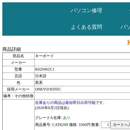
パソコン修理
パ
よくある質問
商品詳細
部品名
キーボード
メーカー
型番
K020462C1
言語
日本語
色
黒系
採用メーカー
ONKYO/SOTEC
備考・その他特徴
在庫ありの商品は最短即日出荷可能です。
(2026年8月2日現在)
グレードA 在庫:
あり
商品番号: CATK209 価格: 3300円
数量: