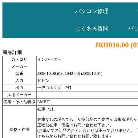
パソコン修理
パ
よくある質問
J03I016.00 (0
商品詳細
カテゴリ
インバーター
メーカー
型番
J03I016.00 (0301042-00) (J03I016.01)
入力
10ピン
出力
一般コネクタ 2灯
採用メーカー
備考・その他特徴
AMBIT
在庫: なし
在庫なしの場合でも、互換部品のご案内が出来る場合が
正確な在庫・価格はお問い合わせ下さい。
価格・在庫
(お電話での部品のお問い合わせは承っておりません。
そちらからお問い合わせお願い致します)