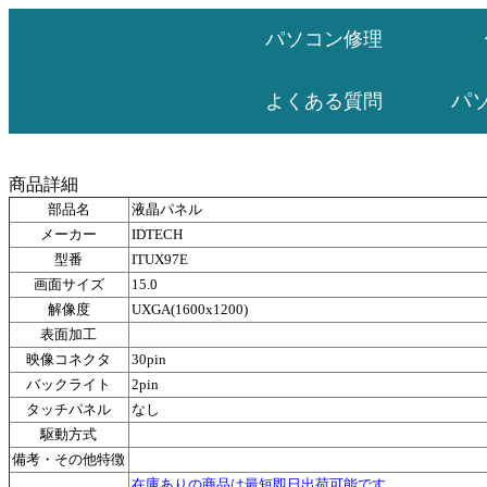
パソコン修理
パ
よくある質問
商品詳細
部品名
液晶パネル
メーカー
IDTECH
型番
ITUX97E
画面サイズ
15.0
解像度
UXGA(1600x1200)
表面加工
映像コネクタ
30pin
バックライト
2pin
タッチパネル
なし
駆動方式
備考・その他特徴
在庫ありの商品は最短即日出荷可能です。