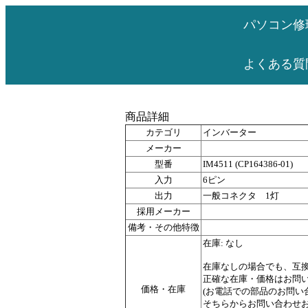
パソコン修
よくある質
商品詳細
カテゴリ
インバーター
メーカー
型番
IM4511 (CP164386-01)
入力
6ピン
出力
一般コネクタ 1灯
採用メーカー
備考・その他特徴
在庫: なし
在庫なしの場合でも、互
正確な在庫・価格はお問
価格・在庫
(お電話での部品のお問
そちらからお問い合わせお