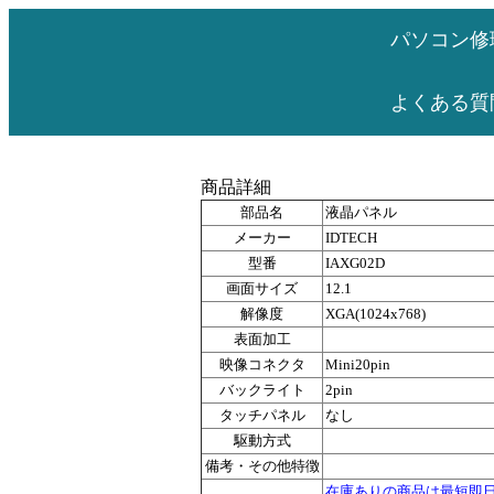
パソコン修
よくある質
商品詳細
部品名
液晶パネル
メーカー
IDTECH
型番
IAXG02D
画面サイズ
12.1
解像度
XGA(1024x768)
表面加工
映像コネクタ
Mini20pin
バックライト
2pin
タッチパネル
なし
駆動方式
備考・その他特徴
在庫ありの商品は最短即