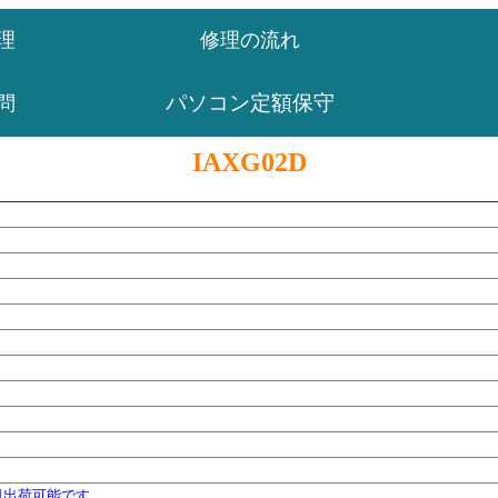
理
修理の流れ
パソコン定額保守
問
IAXG02D
日出荷可能です。