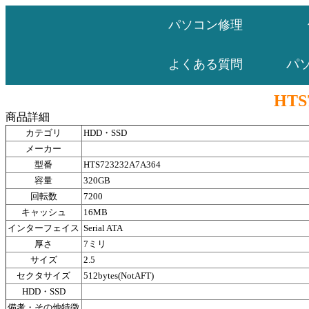
パソコン修理
パ
よくある質問
HTS
商品詳細
カテゴリ
HDD・SSD
メーカー
型番
HTS723232A7A364
容量
320GB
回転数
7200
キャッシュ
16MB
インターフェイス
Serial ATA
厚さ
7ミリ
サイズ
2.5
セクタサイズ
512bytes(NotAFT)
HDD・SSD
備考・その他特徴