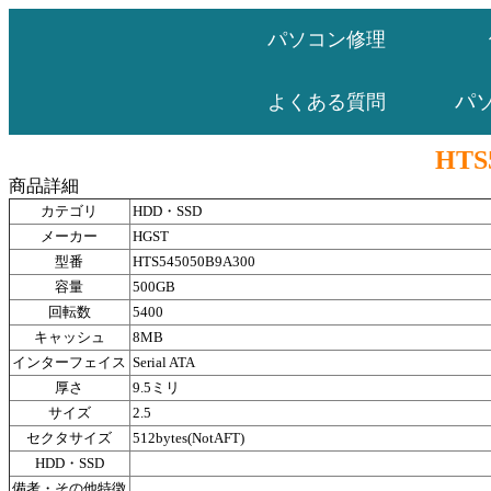
パソコン修理
パ
よくある質問
HTS
商品詳細
カテゴリ
HDD・SSD
メーカー
HGST
型番
HTS545050B9A300
容量
500GB
回転数
5400
キャッシュ
8MB
インターフェイス
Serial ATA
厚さ
9.5ミリ
サイズ
2.5
セクタサイズ
512bytes(NotAFT)
HDD・SSD
備考・その他特徴