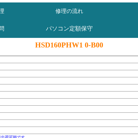
理
修理の流れ
パソコン定額保守
問
HSD160PHW1 0-B00
日出荷可能です。