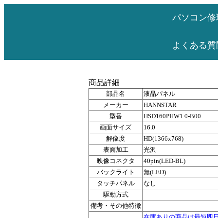
パソコン修
よくある質
商品詳細
部品名
液晶パネル
メーカー
HANNSTAR
型番
HSD160PHW1 0-B00
画面サイズ
16.0
解像度
HD(1366x768)
表面加工
光沢
映像コネクタ
40pin(LED-BL)
バックライト
無(LED)
タッチパネル
なし
駆動方式
備考・その他特徴
在庫ありの商品は最短即