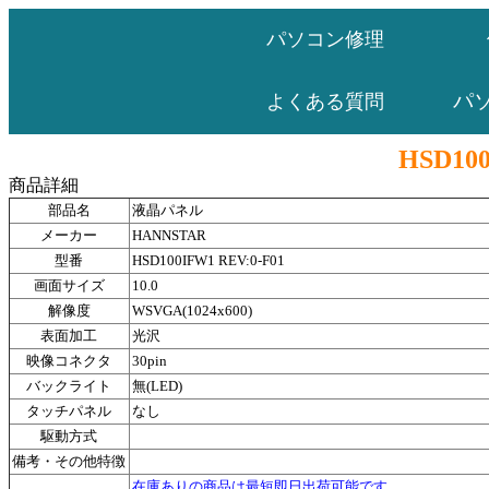
パソコン修理
パ
よくある質問
HSD100
商品詳細
部品名
液晶パネル
メーカー
HANNSTAR
型番
HSD100IFW1 REV:0-F01
画面サイズ
10.0
解像度
WSVGA(1024x600)
表面加工
光沢
映像コネクタ
30pin
バックライト
無(LED)
タッチパネル
なし
駆動方式
備考・その他特徴
在庫ありの商品は最短即日出荷可能です。