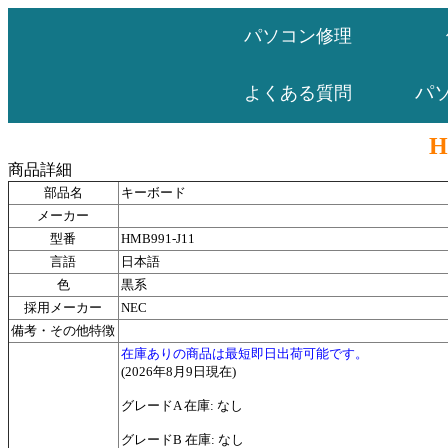
パソコン修理
パ
よくある質問
H
商品詳細
部品名
キーボード
メーカー
型番
HMB991-J11
言語
日本語
色
黒系
採用メーカー
NEC
備考・その他特徴
在庫ありの商品は最短即日出荷可能です。
(2026年8月9日現在)
グレードA 在庫: なし
グレードB 在庫: なし