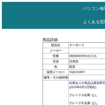
パソコン修
よくある質
商品詳細
部品名
キーボード
メーカー
型番
HMB8809NWA112A
言語
日本語
色
黒系
採用メーカー
VAIO/SONY
備考・その他特徴
在庫ありの商品は最短即
(2026年8月2日現在)
グレードA 在庫: なし
グレードB 在庫: なし