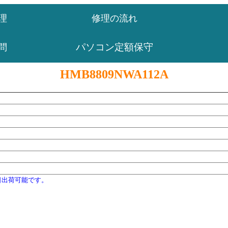
理
修理の流れ
パソコン定額保守
問
HMB8809NWA112A
日出荷可能です。