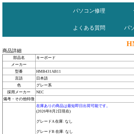
パソコン修理
パ
よくある質問
H
商品詳細
部品名
キーボード
メーカー
型番
HMB431AB11
言語
日本語
色
グレー系
採用メーカー
NEC
備考・その他特徴
在庫ありの商品は最短即日出荷可能です。
(2026年8月2日現在)
グレードA 在庫: なし
グレードB 在庫: なし