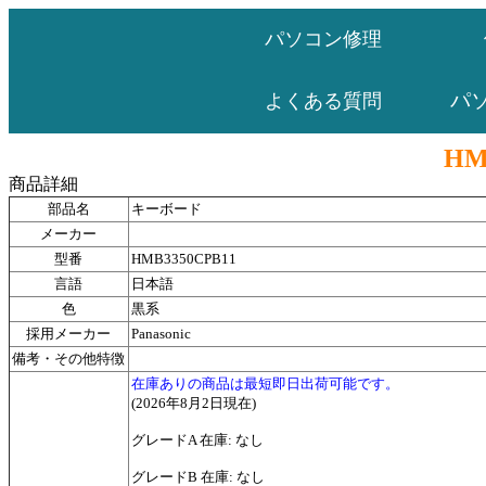
パソコン修理
パ
よくある質問
HM
商品詳細
部品名
キーボード
メーカー
型番
HMB3350CPB11
言語
日本語
色
黒系
採用メーカー
Panasonic
備考・その他特徴
在庫ありの商品は最短即日出荷可能です。
(2026年8月2日現在)
グレードA 在庫: なし
グレードB 在庫: なし