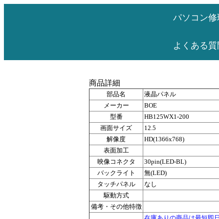
パソコン修
よくある質
商品詳細
部品名
液晶パネル
メーカー
BOE
型番
HB125WX1-200
画面サイズ
12.5
解像度
HD(1366x768)
表面加工
映像コネクタ
30pin(LED-BL)
バックライト
無(LED)
タッチパネル
なし
駆動方式
備考・その他特徴
在庫ありの商品は最短即