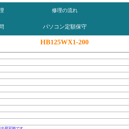
理
修理の流れ
パソコン定額保守
問
HB125WX1-200
日出荷可能です。