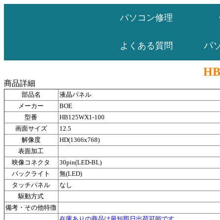
パソコン修理
パ
よくある質問
HB
商品詳細
部品名
液晶パネル
メーカー
BOE
型番
HB125WX1-100
画面サイズ
12.5
解像度
HD(1366x768)
表面加工
映像コネクタ
30pin(LED-BL)
バックライト
無(LED)
タッチパネル
なし
駆動方式
備考・その他特徴
在庫ありの商品は最短即日出荷可能です。