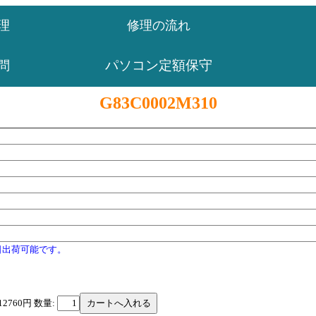
理
修理の流れ
パソコン定額保守
問
G83C0002M310
日出荷可能です。
12760円
数量: