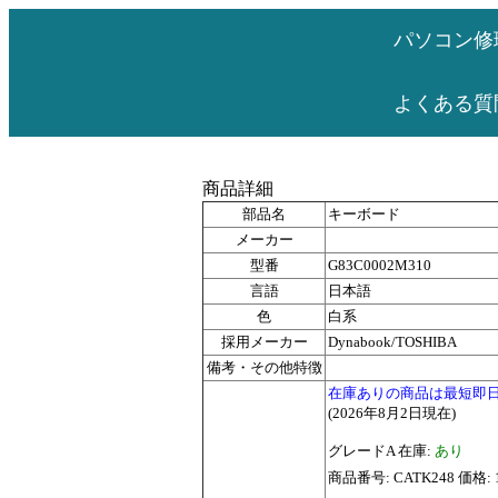
パソコン修
よくある質
商品詳細
部品名
キーボード
メーカー
型番
G83C0002M310
言語
日本語
色
白系
採用メーカー
Dynabook/TOSHIBA
備考・その他特徴
在庫ありの商品は最短即
(2026年8月2日現在)
グレードA 在庫:
あり
商品番号: CATK248 価格: 