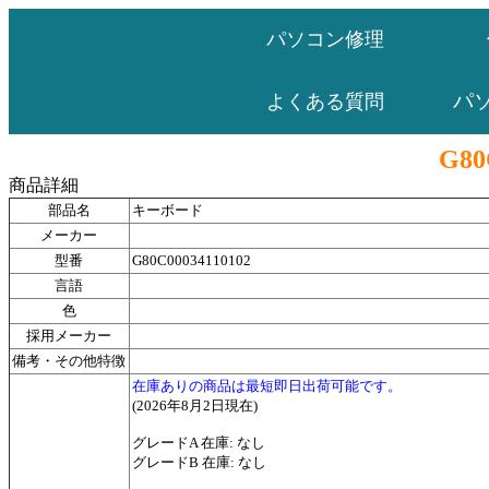
パソコン修理
パ
よくある質問
G80
商品詳細
部品名
キーボード
メーカー
型番
G80C00034110102
言語
色
採用メーカー
備考・その他特徴
在庫ありの商品は最短即日出荷可能です。
(2026年8月2日現在)
グレードA 在庫: なし
グレードB 在庫: なし