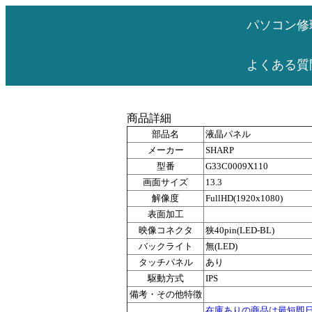
パソコン修
よくある質
商品詳細
部品名
液晶パネル
メーカー
SHARP
型番
G33C0009X110
画面サイズ
13.3
解像度
FullHD(1920x1080)
表面加工
映像コネクタ
狭40pin(LED-BL)
バックライト
無(LED)
タッチパネル
あり
駆動方式
IPS
備考・その他特徴
在庫ありの商品は最短即