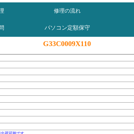
理
修理の流れ
パソコン定額保守
問
G33C0009X110
日出荷可能です。