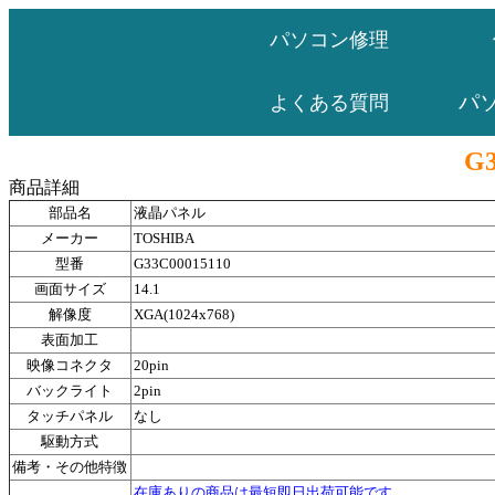
パソコン修理
パ
よくある質問
G3
商品詳細
部品名
液晶パネル
メーカー
TOSHIBA
型番
G33C00015110
画面サイズ
14.1
解像度
XGA(1024x768)
表面加工
映像コネクタ
20pin
バックライト
2pin
タッチパネル
なし
駆動方式
備考・その他特徴
在庫ありの商品は最短即日出荷可能です。