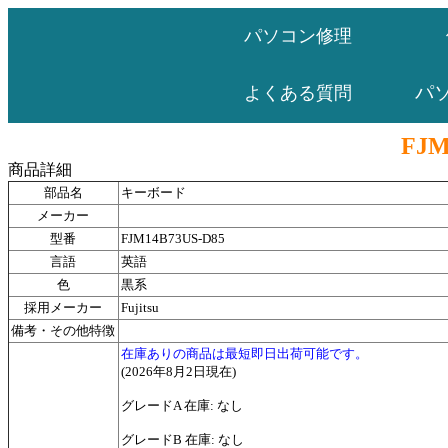
パソコン修理
パ
よくある質問
FJM
商品詳細
部品名
キーボード
メーカー
型番
FJM14B73US-D85
言語
英語
色
黒系
採用メーカー
Fujitsu
備考・その他特徴
在庫ありの商品は最短即日出荷可能です。
(2026年8月2日現在)
グレードA 在庫: なし
グレードB 在庫: なし