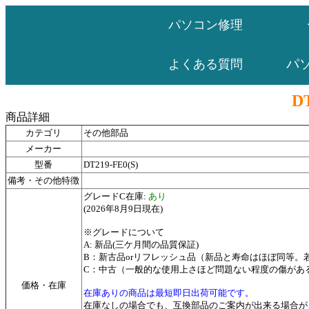
パソコン修理
パ
よくある質問
D
商品詳細
カテゴリ
その他部品
メーカー
型番
DT219-FE0(S)
備考・その他特徴
グレードC在庫:
あり
(2026年8月9日現在)
※グレードについて
A: 新品(三ケ月間の品質保証)
B：新古品orリフレッシュ品（新品と寿命はほぼ同等
C：中古（一般的な使用上さほど問題ない程度の傷があ
価格・在庫
在庫ありの商品は最短即日出荷可能です。
在庫なしの場合でも、互換部品のご案内が出来る場合が