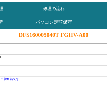
理
修理の流れ
パソコン定額保守
問
DFS160005040T FGHV-A00
0
日出荷可能です。