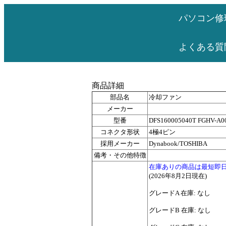
パソコン修
よくある質
商品詳細
部品名
冷却ファン
メーカー
型番
DFS160005040T FGHV-A0
コネクタ形状
4極4ピン
採用メーカー
Dynabook/TOSHIBA
備考・その他特徴
在庫ありの商品は最短即
(2026年8月2日現在)
グレードA 在庫: なし
グレードB 在庫: なし