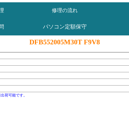
理
修理の流れ
パソコン定額保守
問
DFB552005M30T F9V8
日出荷可能です。