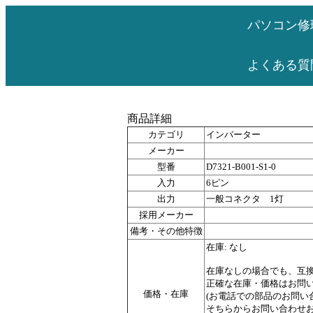
パソコン修
よくある質
商品詳細
カテゴリ
インバーター
メーカー
型番
D7321-B001-S1-0
入力
6ピン
出力
一般コネクタ 1灯
採用メーカー
備考・その他特徴
在庫: なし
在庫なしの場合でも、互
正確な在庫・価格はお問
価格・在庫
(お電話での部品のお問
そちらからお問い合わせお