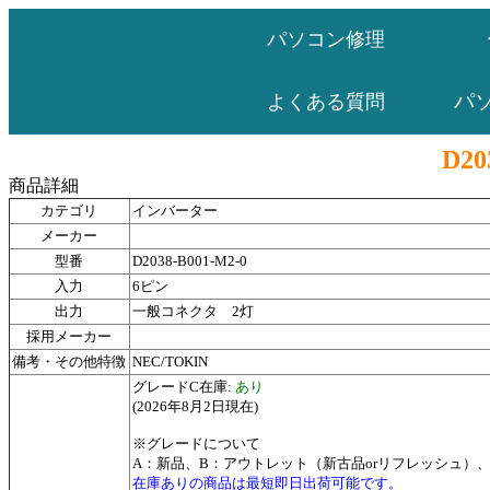
パソコン修理
パ
よくある質問
D20
商品詳細
カテゴリ
インバーター
メーカー
型番
D2038-B001-M2-0
入力
6ピン
出力
一般コネクタ 2灯
採用メーカー
備考・その他特徴
NEC/TOKIN
グレードC在庫:
あり
(2026年8月2日現在)
※グレードについて
A：新品、B：アウトレット（新古品orリフレッシュ）
在庫ありの商品は最短即日出荷可能です。