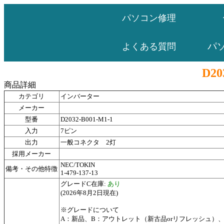
パソコン修理
パ
よくある質問
D20
商品詳細
カテゴリ
インバーター
メーカー
型番
D2032-B001-M1-1
入力
7ピン
出力
一般コネクタ 2灯
採用メーカー
NEC/TOKIN
備考・その他特徴
1-479-137-13
グレードC在庫:
あり
(2026年8月2日現在)
※グレードについて
A：新品、B：アウトレット（新古品orリフレッシュ）