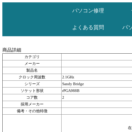
パソコン修理
パ
よくある質問
Core i3
商品詳細
カテゴリ
メーカー
製品名
クロック周波数
2.1GHz
シリーズ
Sandy Bridge
ソケット形状
rPGA988B
コア数
2
採用メーカー
備考・その他特徴
在