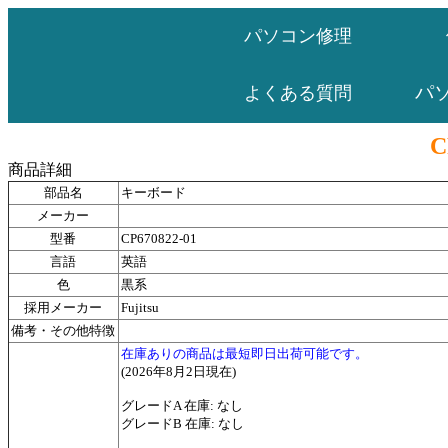
パソコン修理
パ
よくある質問
C
商品詳細
部品名
キーボード
メーカー
型番
CP670822-01
言語
英語
色
黒系
採用メーカー
Fujitsu
備考・その他特徴
在庫ありの商品は最短即日出荷可能です。
(2026年8月2日現在)
グレードA 在庫: なし
グレードB 在庫: なし