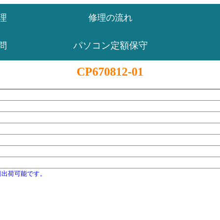
理
修理の流れ
パソコン定額保守
問
CP670812-01
日出荷可能です。