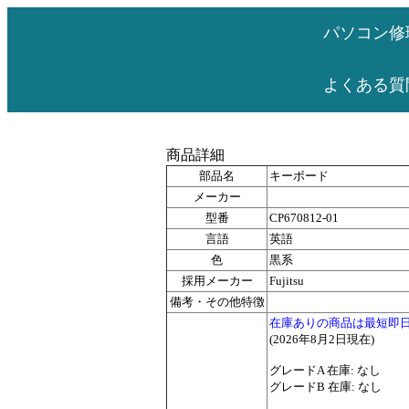
パソコン修
よくある質
商品詳細
部品名
キーボード
メーカー
型番
CP670812-01
言語
英語
色
黒系
採用メーカー
Fujitsu
備考・その他特徴
在庫ありの商品は最短即
(2026年8月2日現在)
グレードA 在庫: なし
グレードB 在庫: なし