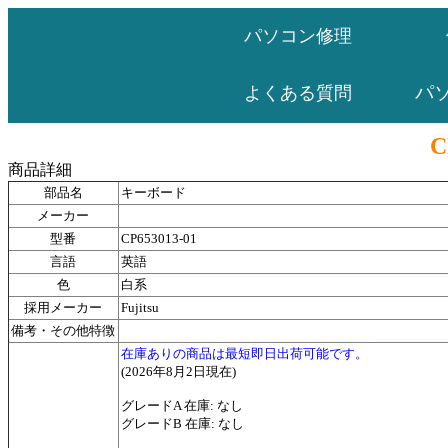
パソコン修理
パ
よくある質問
C
商品詳細
部品名
キーボード
メーカー
型番
CP653013-01
言語
英語
色
白系
採用メーカー
Fujitsu
備考・その他特徴
在庫ありの商品は最短即日出荷可能です。
(2026年8月2日現在)
グレードA 在庫: なし
グレードB 在庫: なし