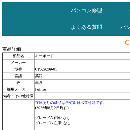
パソコン修理
パ
よくある質問
C
商品詳細
部品名
キーボード
メーカー
型番
CP629209-01
言語
英語
色
黒系
採用メーカー
Fujitsu
備考・その他特徴
在庫ありの商品は最短即日出荷可能です。
(2026年8月2日現在)
グレードA 在庫: なし
グレードB 在庫: なし