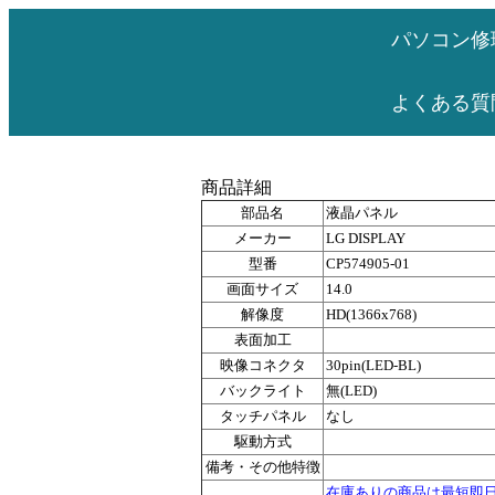
パソコン修
よくある質
商品詳細
部品名
液晶パネル
メーカー
LG DISPLAY
型番
CP574905-01
画面サイズ
14.0
解像度
HD(1366x768)
表面加工
映像コネクタ
30pin(LED-BL)
バックライト
無(LED)
タッチパネル
なし
駆動方式
備考・その他特徴
在庫ありの商品は最短即