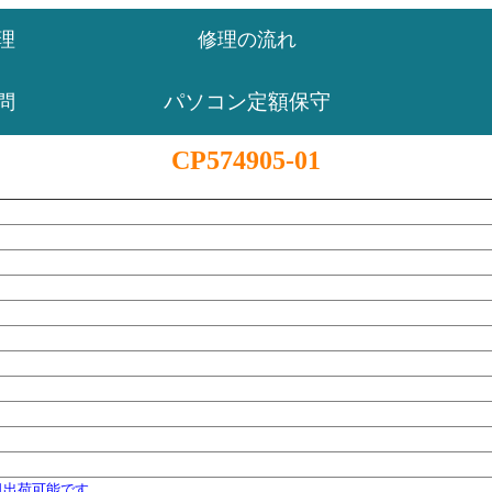
理
修理の流れ
パソコン定額保守
問
CP574905-01
日出荷可能です。