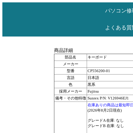
パソコン修
よくある質
商品詳細
部品名
キーボード
メーカー
型番
CP556200-01
言語
日本語
色
黒系
採用メーカー
Fujitsu
備考・その他特徴
Sunrex P/N: V126946EJ1
在庫ありの商品は最短即
(2026年8月2日現在)
グレードA 在庫: なし
グレードB 在庫: なし