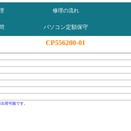
理
修理の流れ
パソコン定額保守
問
CP556200-01
日出荷可能です。