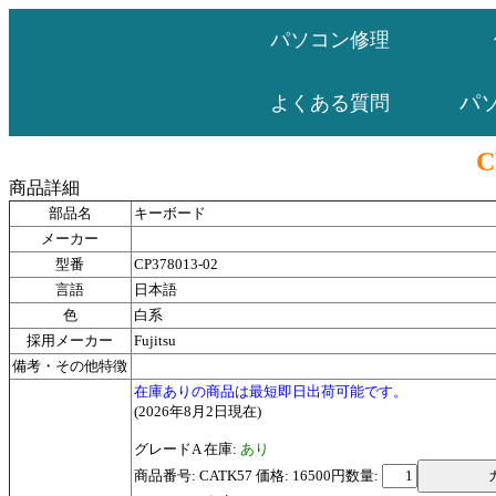
パソコン修理
パ
よくある質問
C
商品詳細
部品名
キーボード
メーカー
型番
CP378013-02
言語
日本語
色
白系
採用メーカー
Fujitsu
備考・その他特徴
在庫ありの商品は最短即日出荷可能です。
(2026年8月2日現在)
グレードA 在庫:
あり
商品番号: CATK57 価格: 16500円
数量: