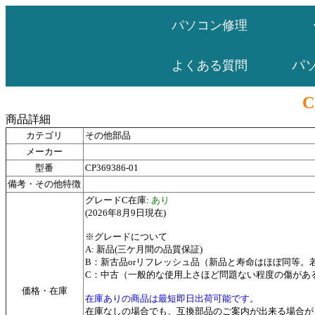
パソコン修理
パ
よくある質問
C
商品詳細
カテゴリ
その他部品
メーカー
型番
CP369386-01
備考・その他特徴
グレードC在庫:
あり
(2026年8月9日現在)
※グレードについて
A: 新品(三ケ月間の品質保証)
B：新古品orリフレッシュ品（新品と寿命はほぼ同等
C：中古（一般的な使用上さほど問題ない程度の傷があ
価格・在庫
在庫ありの商品は最短即日出荷可能です。
在庫なしの場合でも、互換部品のご案内が出来る場合が