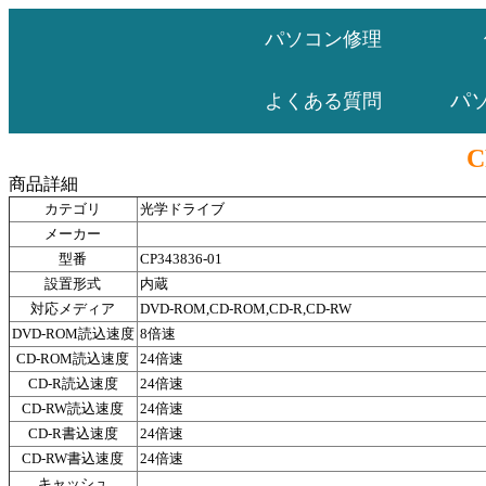
パソコン修理
パ
よくある質問
C
商品詳細
カテゴリ
光学ドライブ
メーカー
型番
CP343836-01
設置形式
内蔵
対応メディア
DVD-ROM,CD-ROM,CD-R,CD-RW
DVD-ROM読込速度
8倍速
CD-ROM読込速度
24倍速
CD-R読込速度
24倍速
CD-RW読込速度
24倍速
CD-R書込速度
24倍速
CD-RW書込速度
24倍速
キャッシュ