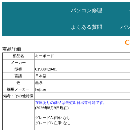
パソコン修理
パ
よくある質問
C
商品詳細
部品名
キーボード
メーカー
型番
CP338420-01
言語
日本語
色
黒系
採用メーカー
Fujitsu
備考・その他特徴
在庫ありの商品は最短即日出荷可能です。
(2026年8月9日現在)
グレードA 在庫: なし
グレードB 在庫: なし