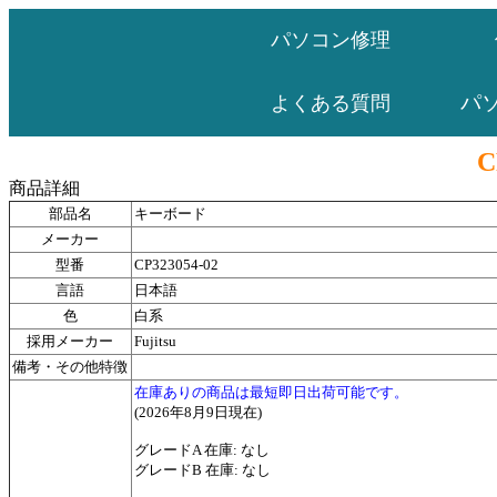
パソコン修理
パ
よくある質問
C
商品詳細
部品名
キーボード
メーカー
型番
CP323054-02
言語
日本語
色
白系
採用メーカー
Fujitsu
備考・その他特徴
在庫ありの商品は最短即日出荷可能です。
(2026年8月9日現在)
グレードA 在庫: なし
グレードB 在庫: なし