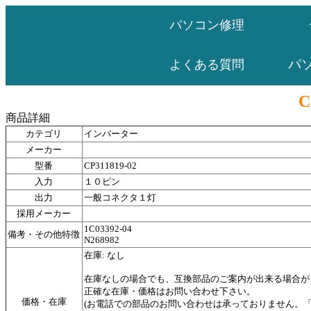
パソコン修理
パ
よくある質問
C
商品詳細
カテゴリ
インバーター
メーカー
型番
CP311819-02
入力
１０ピン
出力
一般コネクタ１灯
採用メーカー
1C03392-04
備考・その他特徴
N268982
在庫: なし
在庫なしの場合でも、互換部品のご案内が出来る場合が
正確な在庫・価格はお問い合わせ下さい。
価格・在庫
(お電話での部品のお問い合わせは承っておりません。