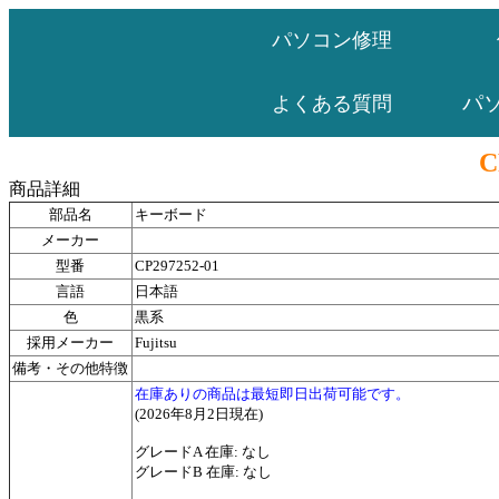
パソコン修理
パ
よくある質問
C
商品詳細
部品名
キーボード
メーカー
型番
CP297252-01
言語
日本語
色
黒系
採用メーカー
Fujitsu
備考・その他特徴
在庫ありの商品は最短即日出荷可能です。
(2026年8月2日現在)
グレードA 在庫: なし
グレードB 在庫: なし