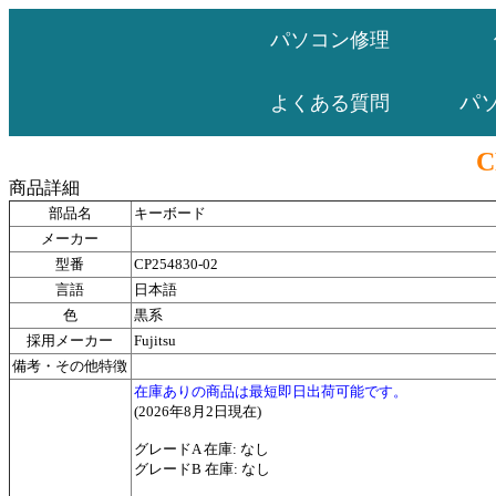
パソコン修理
パ
よくある質問
C
商品詳細
部品名
キーボード
メーカー
型番
CP254830-02
言語
日本語
色
黒系
採用メーカー
Fujitsu
備考・その他特徴
在庫ありの商品は最短即日出荷可能です。
(2026年8月2日現在)
グレードA 在庫: なし
グレードB 在庫: なし